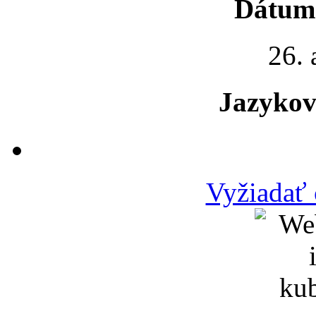
Dátum 
26. 
Jazykov
Vyžiadať