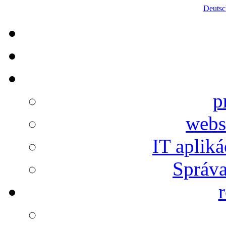
Deutsc
p
webs
IT aplik
Správa
r