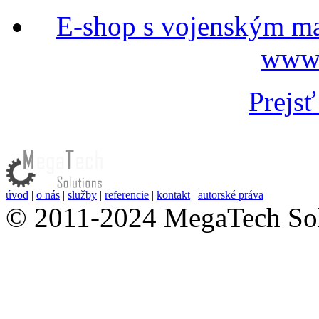
E-shop s vojenským ma
www
Prejsť
úvod
|
o nás
|
služby
|
referencie
|
kontakt
|
autorské práva
© 2011-2024 MegaTech Solu