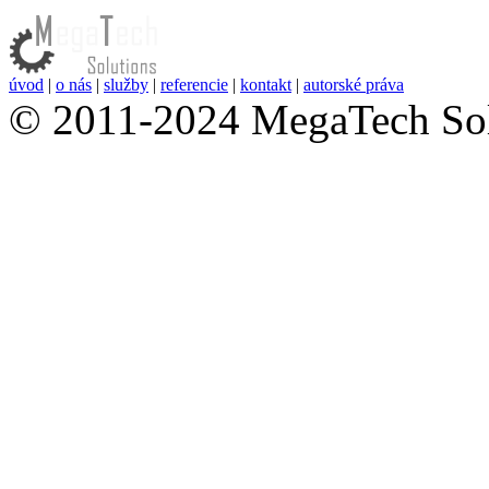
úvod
|
o nás
|
služby
|
referencie
|
kontakt
|
autorské práva
© 2011-2024 MegaTech Solu