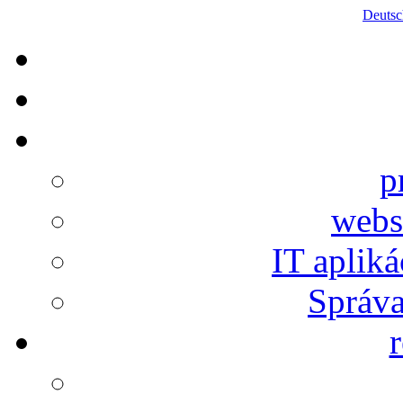
Deutsc
p
webs
IT aplik
Správa
r