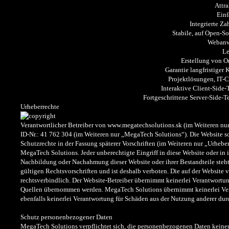
Attra
Einf
Integrierte Za
Stabile, auf Open-S
Weban
Le
Erstellung von 
Garantie langfristiger
Projektlösungen, IT-
Interaktive Client-Sid
Fortgeschrittene Server-Side-
Urheberrechte
Verantwortlicher Betreiber von www.megatechsolutions.sk (im Weiteren nur 
ID-Nr.: 41 762 304 (im Weiteren nur „MegaTech Solutions“). Die Website s
Schutzrechte in der Fassung späterer Vorschriften (im Weiteren nur „Urheber
MegaTech Solutions. Jeder unberechtigte Eingriff in diese Website oder in i
Nachbildung oder Nachahmung dieser Website oder ihrer Bestandteile steh
gültigen Rechtsvorschriften und ist deshalb verboten. Die auf der Website v
rechtsverbindlich. Der Website-Betreiber übernimmt keinerlei Verantwortung 
Quellen übernommen werden. MegaTech Solutions übernimmt keinerlei Ver
ebenfalls keinerlei Verantwortung für Schäden aus der Nutzung anderer durc
Schutz personenbezogener Daten
MegaTech Solutions verpflichtet sich, die personenbezogenen Daten keine