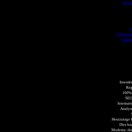
Deuts
IT Anwe
Admini
Interak
Reg
100% 
SEO-
Internat
Analys
Heutzutage 
Dies kan
Moderne, th